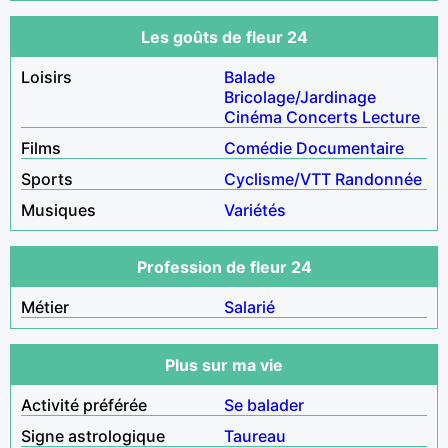
Les goûts de fleur 24
Loisirs
Balade
Bricolage/Jardinage
Cinéma
Concerts
Lecture
Films
Comédie
Documentaire
Sports
Cyclisme/VTT
Randonnée
Musiques
Variétés
Profession de fleur 24
Métier
Salarié
Plus sur ma vie
Activité préférée
Se balader
Signe astrologique
Taureau