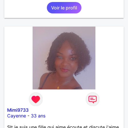
Voir le profil
Mimi9733
Cayenne
-
33 ans
Slt je suis une fille qui aime écoute et discute j'aime