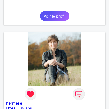
Voir le profil
hermese
Uzès
-
39 ans