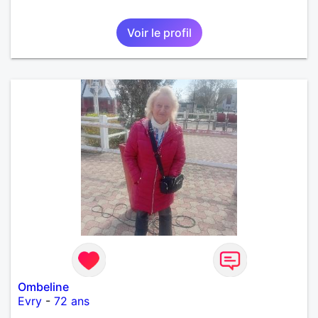
Voir le profil
Ombeline
Evry
-
72 ans