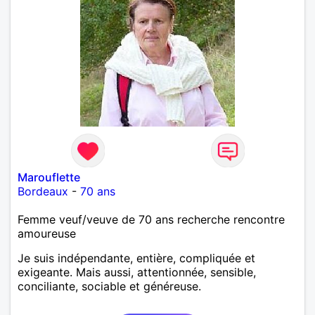
Marouflette
Bordeaux
-
70 ans
Femme veuf/veuve de 70 ans recherche rencontre
amoureuse
Je suis indépendante, entière, compliquée et
exigeante. Mais aussi, attentionnée, sensible,
conciliante, sociable et généreuse.