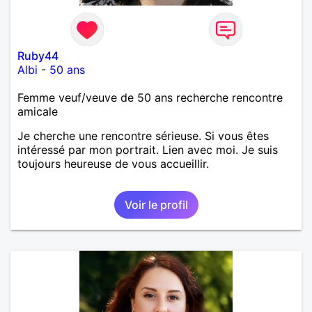
Ruby44
Albi
-
50 ans
Femme veuf/veuve de 50 ans recherche rencontre
amicale
Je cherche une rencontre sérieuse. Si vous êtes
intéressé par mon portrait. Lien avec moi. Je suis
toujours heureuse de vous accueillir.
Voir le profil