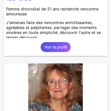
Femme divorcé(e) de 51 ans recherche rencontre
amoureuse
J'aimerais faire des rencontres enrichissantes,
agréables et palpitantes, partager des moments
sincères en toute simplicité, découvrir l'autre et se
laisser découvrir.
Voir le profil