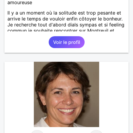
amoureuse
Il y a un moment où la solitude est trop pesante et
arrive le temps de vouloir enfin côtoyer le bonheur.
Je recherche tout d'abord dials sympas et si feeling
commun je souhaite rencontrer sur Montreuil et
secteur alentours, pourquoi pas.
Voir le profil