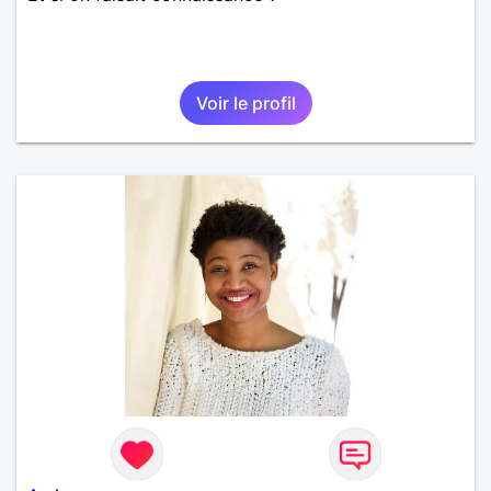
Voir le profil