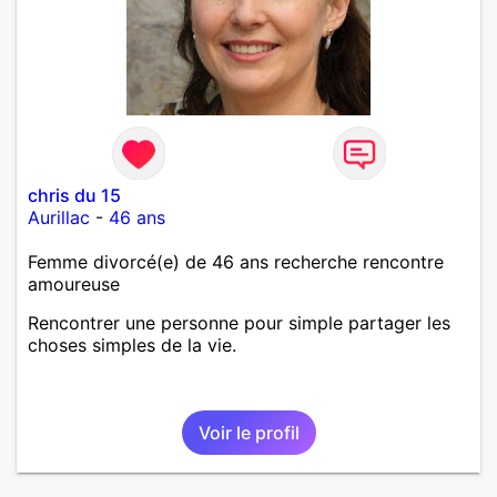
chris du 15
Aurillac
-
46 ans
Femme divorcé(e) de 46 ans recherche rencontre
amoureuse
Rencontrer une personne pour simple partager les
choses simples de la vie.
Voir le profil