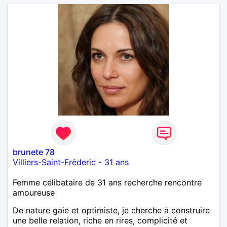
brunete 78
Villiers-Saint-Fréderic
-
31 ans
Femme célibataire de 31 ans recherche rencontre
amoureuse
De nature gaie et optimiste, je cherche à construire
une belle relation, riche en rires, complicité et