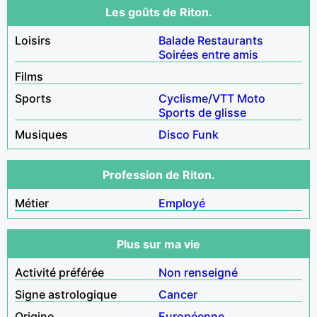
Les goûts de Riton.
Loisirs
Balade
Restaurants
Soirées entre amis
Films
Sports
Cyclisme/VTT
Moto
Sports de glisse
Musiques
Disco
Funk
Profession de Riton.
Métier
Employé
Plus sur ma vie
Activité préférée
Non renseigné
Signe astrologique
Cancer
Origine
Européenne