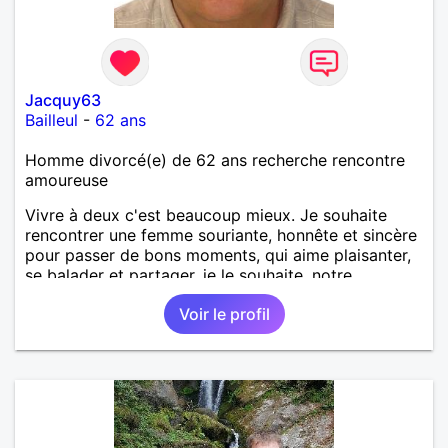
Jacquy63
Bailleul
-
62 ans
Homme divorcé(e) de 62 ans recherche rencontre
amoureuse
Vivre à deux c'est beaucoup mieux. Je souhaite
rencontrer une femme souriante, honnête et sincère
pour passer de bons moments, qui aime plaisanter,
se balader et partager, je le souhaite, notre
complicité. J'aime beaucoup les chantiers de
Voir le profil
randonnée pour se défouler, se relaxer, se détendre
et finalement prendre du bon temps. C'est difficile
de tout dire en quelques lignes. En revanche, vous
pouvez me contacter pour avoir plus
d'informations. A bientôt