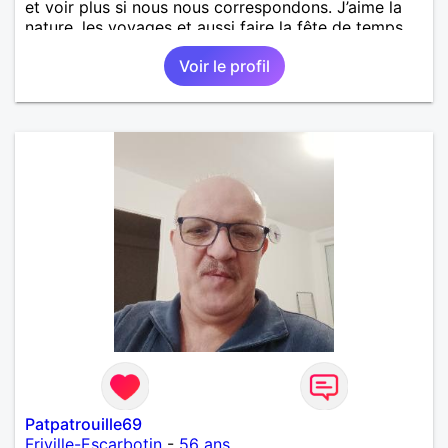
et voir plus si nous nous correspondons. J’aime la
nature, les voyages et aussi faire la fête de temps
en temps ;-)Je suis papa d’un petit garçon de 7 ans
Voir le profil
dont je m’occupe en garde alternée. J’aime à peu
près tous les styles de musique. (Oui je suis pas
trop fan de Jul). Je fais du sport pour garder la
forme et plutôt agréable à regarder. (Enfin je le
pense en tout cas 😂)
Patpatrouille69
Friville-Escarbotin
-
56 ans