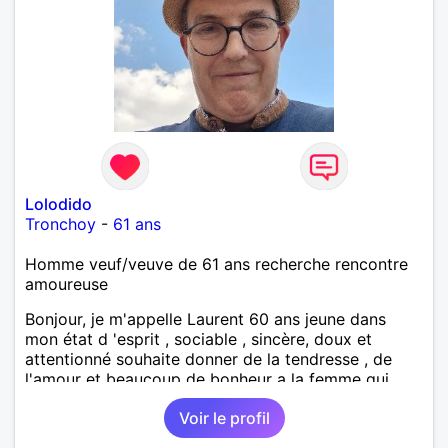
Lolodido
Tronchoy
-
61 ans
Homme veuf/veuve de 61 ans recherche rencontre
amoureuse
Bonjour, je m'appelle Laurent 60 ans jeune dans
mon état d 'esprit , sociable , sincère, doux et
attentionné souhaite donner de la tendresse , de
l'amour et beaucoup de bonheur a la femme qui
souhaitera partager ma vie . Bientôt en retraite a la
Voir le profil
fin de l 'année et libre de toute contrainte. Digne de
confiance à la femme qui voudras m 'en accorder