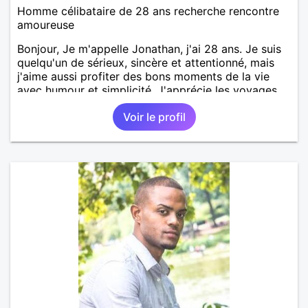
Homme célibataire de 28 ans recherche rencontre
amoureuse
Bonjour, Je m'appelle Jonathan, j'ai 28 ans. Je suis
quelqu'un de sérieux, sincère et attentionné, mais
j'aime aussi profiter des bons moments de la vie
avec humour et simplicité. J'apprécie les voyages,
les découvertes, les jeux vidéo et les moments de
Voir le profil
détente. Je suis à la recherche d'une personne
authentique avec qui partager de belles
expériences, construire une relation sérieuse basée
sur la confiance, le respect et la complicité. Si tu
apprécies les conversations sincères, les fous rires
et les personnes qui savent ce qu'elles veulent,
n'hésite pas à venir discuter. Au plaisir de faire
connaissance !