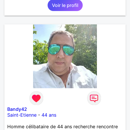
Voir le profil
affectueux, j’adore les petits moments de tendresse
et les calinous réguliers 😊❤️ La solitude finit parfois
par peser, alors si tu es en Nouvelle-Calédonie et
que tu crois encore à un amour vrai, prenons le
temps de discuter… et laissons l’avenir nous guider
🌹
Bandy42
Saint-Etienne
-
44 ans
Homme célibataire de 44 ans recherche rencontre