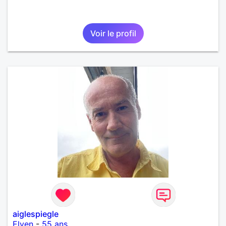
Voir le profil
aiglespiegle
Elven
-
55 ans