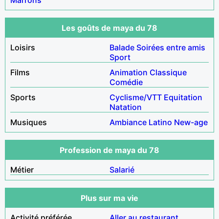
Les goûts de maya du 78
Loisirs
Balade
Soirées entre amis
Sport
Films
Animation
Classique
Comédie
Sports
Cyclisme/VTT
Equitation
Natation
Musiques
Ambiance
Latino
New-age
Profession de maya du 78
Métier
Salarié
Plus sur ma vie
Activité préférée
Aller au restaurant