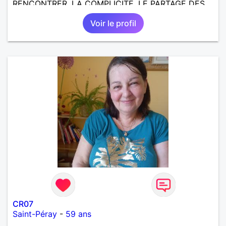
RENCONTRER, LA COMPLICITE, LE PARTAGE DES
BELLES CHOSES DE LA VIE : BALADES, VOYAGES
Voir le profil
EN FRANCE OU AILLEURS. ETRE A L ECOUTE DE L
AUTRE, ET LA VIE SERA PLUS BELLE
ENCORE.....................
CR07
Saint-Péray
-
59 ans