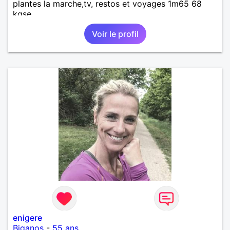
plantes la marche,tv, restos et voyages 1m65 68
kgse
Voir le profil
enigere
Biganos
-
55 ans