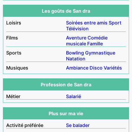
Les goûts de San dra
Loisirs
Soirées entre amis
Sport
Télévision
Films
Aventure
Comédie
musicale
Famille
Sports
Bowling
Gymnastique
Natation
Musiques
Ambiance
Disco
Variétés
Profession de San dra
Métier
Salarié
Plus sur ma vie
Activité préférée
Se balader