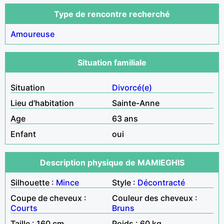
Type de rencontre recherché
Amoureuse
Situation familiale
Situation
Divorcé(e)
Lieu d'habitation
Sainte-Anne
Age
63 ans
Enfant
oui
Description physique de MAMIEGHIS
Silhouette :
Mince
Style :
Décontracté
Coupe de cheveux :
Couleur des cheveux :
Courts
Bruns
Taille : 160 cm
Poids : 60 kg