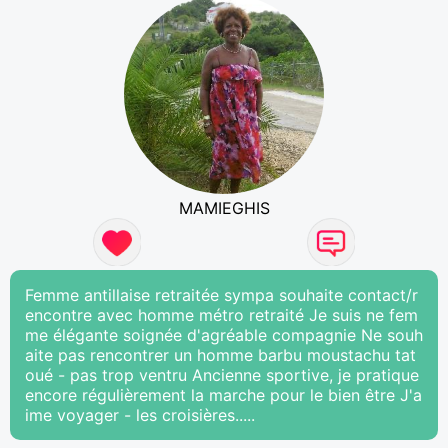
MAMIEGHIS
Femme antillaise retraitée sympa souhaite contact/r
encontre avec homme métro retraité Je suis ne fem
me élégante soignée d'agréable compagnie Ne souh
aite pas rencontrer un homme barbu moustachu tat
oué - pas trop ventru Ancienne sportive, je pratique
encore régulièrement la marche pour le bien être J'a
ime voyager - les croisières.....