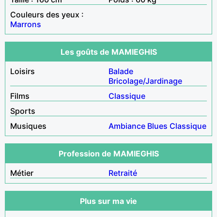
Couleurs des yeux :
Marrons
Les goûts de MAMIEGHIS
Loisirs
Balade
Bricolage/Jardinage
Films
Classique
Sports
Musiques
Ambiance
Blues
Classique
Profession de MAMIEGHIS
Métier
Retraité
Plus sur ma vie