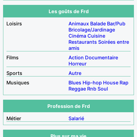
Les goûts de Frd
Loisirs
Animaux
Balade
Bar/Pub
Bricolage/Jardinage
Cinéma
Cuisine
Restaurants
Soirées entre
amis
Films
Action
Documentaire
Horreur
Sports
Autre
Musiques
Blues
Hip-hop
House
Rap
Reggae
Rnb
Soul
Profession de Frd
Métier
Salarié
Plus sur ma vie