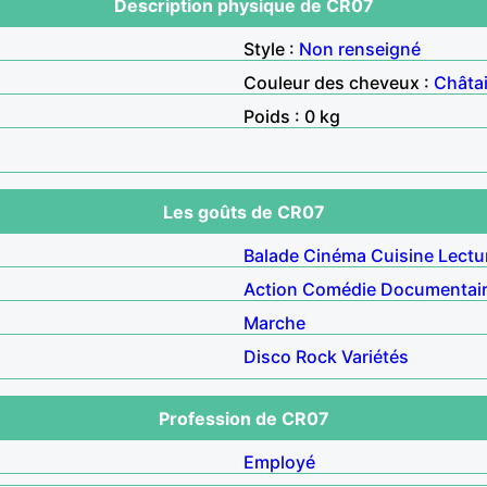
Description physique de CR07
Style :
Non renseigné
Couleur des cheveux :
Châta
Poids : 0 kg
Les goûts de CR07
Balade
Cinéma
Cuisine
Lectu
Action
Comédie
Documentai
Marche
Disco
Rock
Variétés
Profession de CR07
Employé