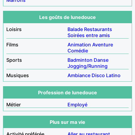
Les goûts de lunedouce
Loisirs
Balade
Restaurants
Soirées entre amis
Films
Animation
Aventure
Comédie
Sports
Badminton
Danse
Jogging/Running
Musiques
Ambiance
Disco
Latino
Profession de lunedouce
Métier
Employé
Plus sur ma vie
Activité préférée
Aller au restaurant