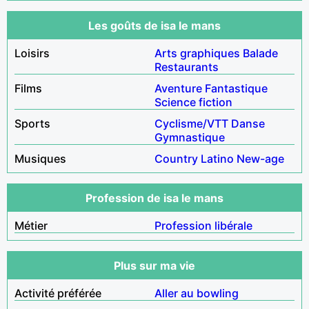
Les goûts de isa le mans
Loisirs
Arts graphiques
Balade
Restaurants
Films
Aventure
Fantastique
Science fiction
Sports
Cyclisme/VTT
Danse
Gymnastique
Musiques
Country
Latino
New-age
Profession de isa le mans
Métier
Profession libérale
Plus sur ma vie
Activité préférée
Aller au bowling