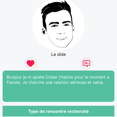
Le dide
Bonjour je m apelle Didier j'habite pour le moment a
Fismes. Je cherche une relation sérieuse et saine.
Type de rencontre recherché