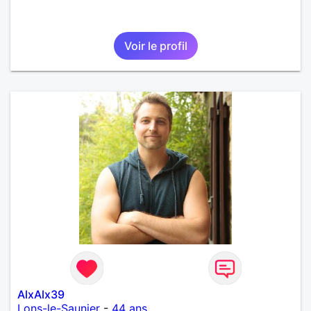
Voir le profil
AlxAlx39
Lons-le-Saunier
-
44 ans