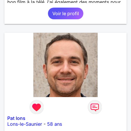
bon film à la télé, j'ai également des moments pour
moi, savoir me reposer, m'occuper de ma maison,
Voir le profil
de ma propriété. Il me manque une compagne pour
partager,mes passions et vivre de beaux moments
d'échanges.
Pat lons
Lons-le-Saunier
-
58 ans