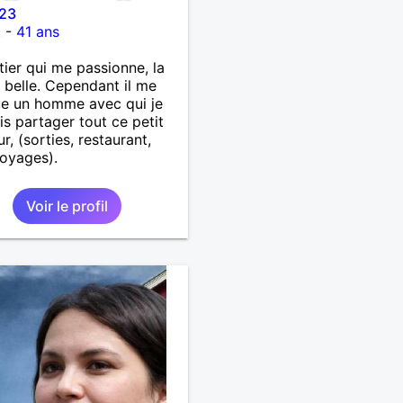
23
t
-
41 ans
ier qui me passionne, la
t belle. Cependant il me
e un homme avec qui je
is partager tout ce petit
r, (sorties, restaurant,
voyages).
Voir le profil