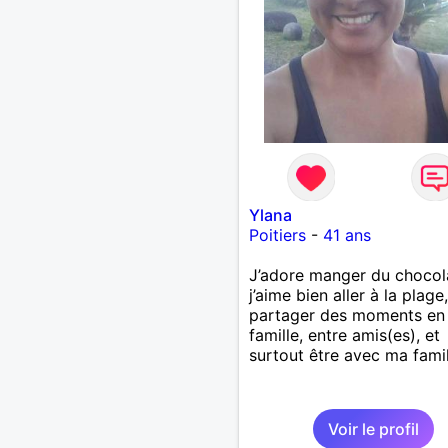
Ylana
Poitiers
-
41 ans
J’adore manger du chocol
j’aime bien aller à la plage,
partager des moments en
famille, entre amis(es), et
surtout être avec ma famil
Voir le profil