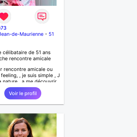
e73
-Jean-de-Maurienne
-
51
célibataire de 51 ans
che rencontre amicale
ur rencontre amicale ou
 feeling, , je suis simple , J
a nature , a me découvrir
Voir le profil