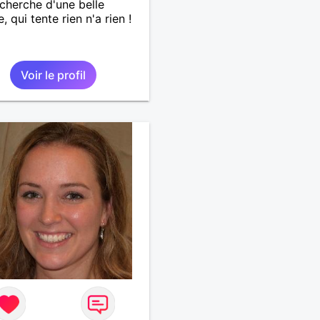
echerche d'une belle
e, qui tente rien n'a rien !
Voir le profil