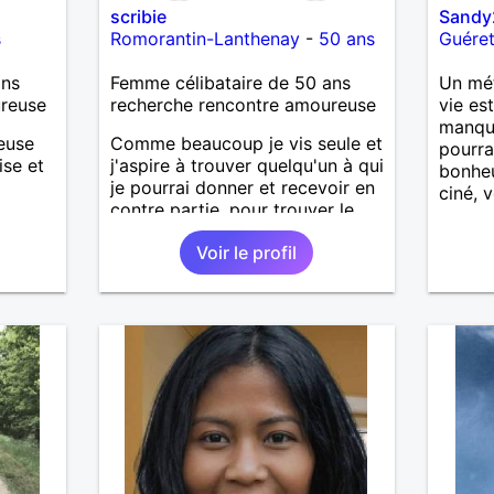
scribie
Sandy
s
Romorantin-Lanthenay
-
50 ans
Guére
ans
Femme célibataire de 50 ans
Un mét
ureuse
recherche rencontre amoureuse
vie es
manqu
ieuse
Comme beaucoup je vis seule et
pourra
ise et
j'aspire à trouver quelqu'un à qui
bonheu
je pourrai donner et recevoir en
ciné, 
contre partie, pour trouver le
rant
bonheur tout seimplement.
Voir le profil
de
e
e