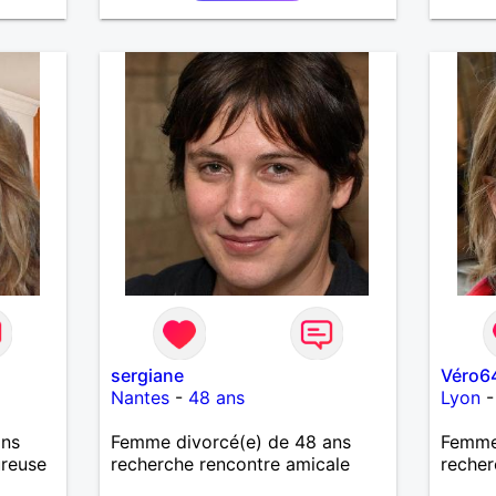
sergiane
Véro6
Nantes
-
48 ans
Lyon
ans
Femme divorcé(e) de 48 ans
Femme
ureuse
recherche rencontre amicale
recher