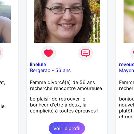
linelule
reveu
Bergerac
-
56 ans
Mayen
at,
Femme divorcé(e) de 56 ans
Femme
recherche rencontre amoureuse
recher
Le plaisir de retrouver le
bonjou
bonheur d'être à deux, la
nouvel
le.
complicité à toutes épreuves !
plutôt
et qui 
Voir le profil