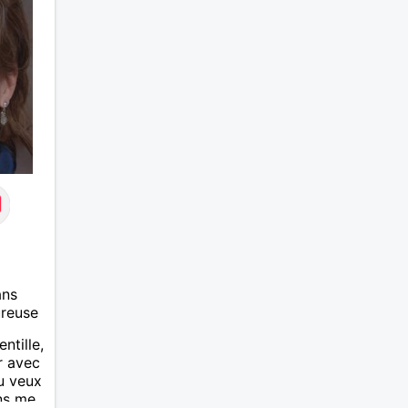
ans
ureuse
ntille,
r avec
tu veux
ens me