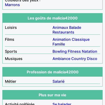
Marrons
Les goûts de malicia42000
Loisirs
Animaux
Balade
Restaurants
Films
Animation
Classique
Famille
Sports
Bowling
Fitness
Natation
Musiques
Ambiance
Country
Disco
Profession de malicia42000
Métier
Salarié
Plus sur ma vie
Activité préférée
Se balader