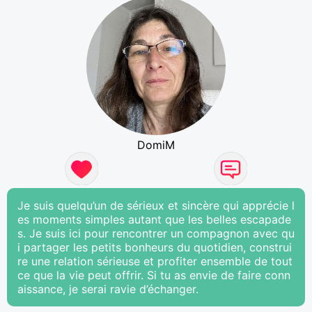
DomiM
Je suis quelqu’un de sérieux et sincère qui apprécie l
es moments simples autant que les belles escapade
s. Je suis ici pour rencontrer un compagnon avec qu
i partager les petits bonheurs du quotidien, construi
re une relation sérieuse et profiter ensemble de tout
ce que la vie peut offrir. Si tu as envie de faire conn
aissance, je serai ravie d’échanger.