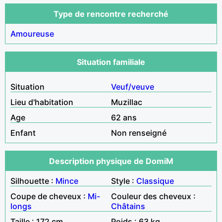
Type de rencontre recherché
Amoureuse
Situation familiale
Situation
Veuf/veuve
Lieu d'habitation
Muzillac
Age
62 ans
Enfant
Non renseigné
Description physique de DomiM
Silhouette :
Mince
Style :
Classique
Coupe de cheveux :
Mi-
Couleur des cheveux :
longs
Châtains
Taille : 172 cm
Poids : 63 kg