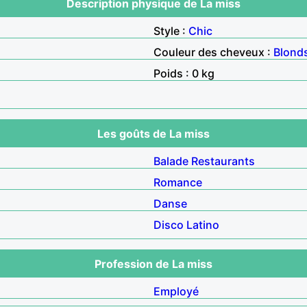
Description physique de La miss
Style :
Chic
Couleur des cheveux :
Blond
Poids : 0 kg
Les goûts de La miss
Balade
Restaurants
Romance
Danse
Disco
Latino
Profession de La miss
Employé