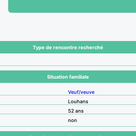
Type de rencontre recherché
Situation familiale
Veuf/veuve
Louhans
52 ans
non