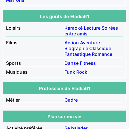
Les goûts de Elodia61
Loisirs
Karaoké
Lecture
Soirées
entre amis
Films
Action
Aventure
Biographie
Classique
Fantastique
Romance
Sports
Danse
Fitness
Musiques
Funk
Rock
Profession de Elodia61
Métier
Cadre
Plus sur ma vie
Activité préférée
Se balader