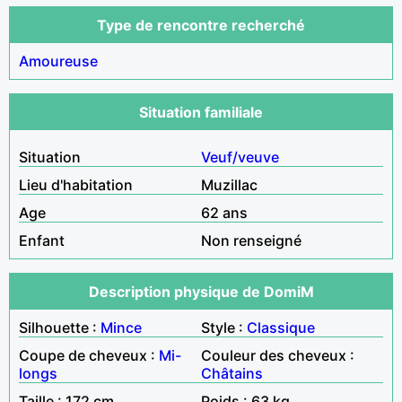
Type de rencontre recherché
Amoureuse
Situation familiale
Situation
Veuf/veuve
Lieu d'habitation
Muzillac
Age
62 ans
Enfant
Non renseigné
Description physique de DomiM
Silhouette :
Mince
Style :
Classique
Coupe de cheveux :
Mi-
Couleur des cheveux :
longs
Châtains
Taille : 172 cm
Poids : 63 kg