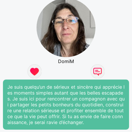
DomiM
Je suis quelqu’un de sérieux et sincère qui apprécie l
es moments simples autant que les belles escapade
s. Je suis ici pour rencontrer un compagnon avec qu
i partager les petits bonheurs du quotidien, construi
re une relation sérieuse et profiter ensemble de tout
ce que la vie peut offrir. Si tu as envie de faire conn
aissance, je serai ravie d’échanger.