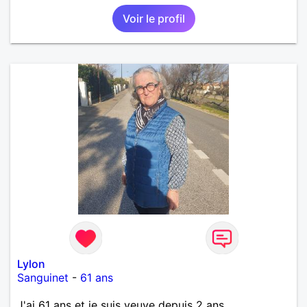
moi message. A bientôt.
Voir le profil
Lylon
Sanguinet
-
61 ans
J'ai 61 ans et je suis veuve depuis 2 ans