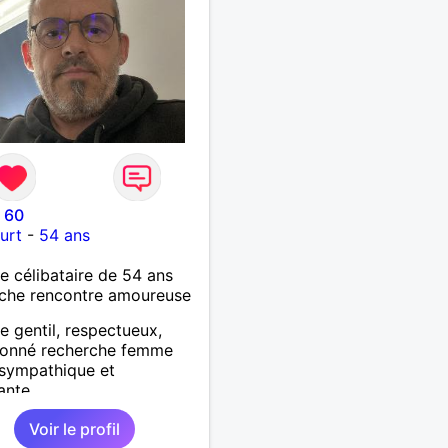
 60
urt
-
54 ans
célibataire de 54 ans
che rencontre amoureuse
gentil, respectueux,
ionné recherche femme
 sympathique et
ante
Voir le profil