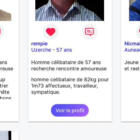
l’aven
rempie
Nicmal
Uzerche
-
57 ans
Aunea
ans
Homme célibataire de 57 ans
Jeune 
ureuse
recherche rencontre amoureuse
et reel
oup
homme celibataire de 82kg pour
trer
1m73 affectueux, travailleur,
nête
sympatique.
 bons
ter, se
Voir le profil
.
iers
uler,