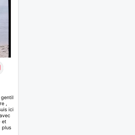
n
out
n
e
gentil
re ,
uis ici
 avec
 et
i plus