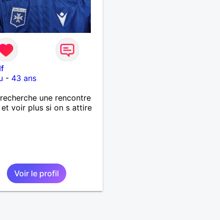
ir nous guider 🌹
f
u
-
43 ans
recherche une rencontre
 et voir plus si on s attire
Voir le profil