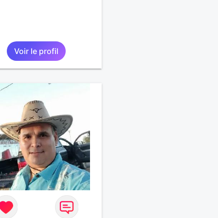
Voir le profil