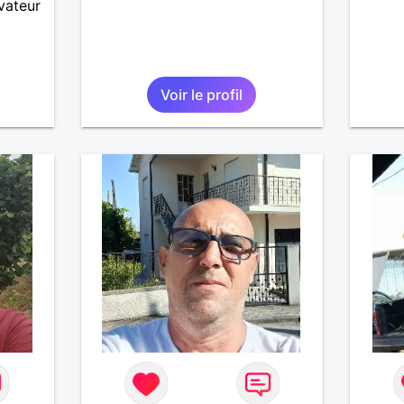
vateur
Voir le profil