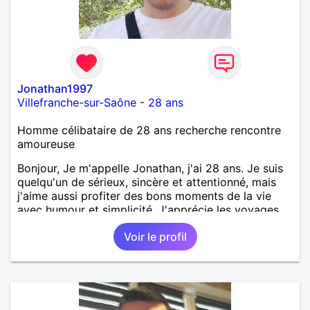
Jonathan1997
Villefranche-sur-Saône
-
28 ans
Homme célibataire de 28 ans recherche rencontre
amoureuse
Bonjour, Je m'appelle Jonathan, j'ai 28 ans. Je suis
quelqu'un de sérieux, sincère et attentionné, mais
j'aime aussi profiter des bons moments de la vie
avec humour et simplicité. J'apprécie les voyages,
les découvertes, les jeux vidéo et les moments de
Voir le profil
détente. Je suis à la recherche d'une personne
authentique avec qui partager de belles
expériences, construire une relation sérieuse basée
sur la confiance, le respect et la complicité. Si tu
apprécies les conversations sincères, les fous rires
et les personnes qui savent ce qu'elles veulent,