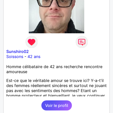
Sunshiro02
Soissons
-
42 ans
Homme célibataire de 42 ans recherche rencontre
amoureuse
Est-ce que le véritable amour se trouve ici? Y-a-t'il
des femmes réellement sincères et surtout ne jouant
pas avec les sentiments des hommes? Etant un
homme protecteur et bienveillant, je veux continuer
d'y croire et pouvoir enfin former la petite famille
Voir le profil
que je désir temps. Faux profil, profiteuse et autres
joyeuseté passer votre chemin, vous ne