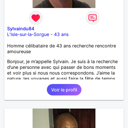
Sylvaindu84
L'Isle-sur-la-Sorgue
-
43 ans
Homme célibataire de 43 ans recherche rencontre
amoureuse
Bonjour, je m’appelle Sylvain. Je suis à la recherche
d’une personne avec qui passer de bons moments
et voir plus si nous nous correspondons. J’aime la
nature, les voyages et aussi faire la fête de temps
en temps ;-)Je suis papa d’un petit garçon de 7 ans
Voir le profil
dont je m’occupe en garde alternée. J’aime à peu
près tous les styles de musique. (Oui je suis pas
trop fan de Jul). Je fais du sport pour garder la
forme et plutôt agréable à regarder. (Enfin je le
pense en tout cas 😂)