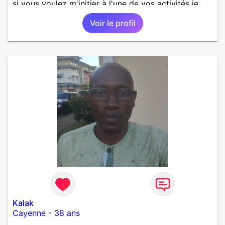
si vous voulez m'initier à l'une de vos activités je
suis partant.
Voir le profil
Kalak
Cayenne
-
38 ans