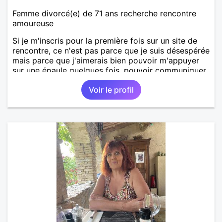
Femme divorcé(e) de 71 ans recherche rencontre
amoureuse
Si je m'inscris pour la première fois sur un site de
rencontre, ce n'est pas parce que je suis désespérée
mais parce que j'aimerais bien pouvoir m'appuyer
sur une épaule quelques fois, pouvoir communiquer
dans la complicité avec un homme seul qui serait
Voir le profil
aussi franc, sincère, naturel que je le suis.