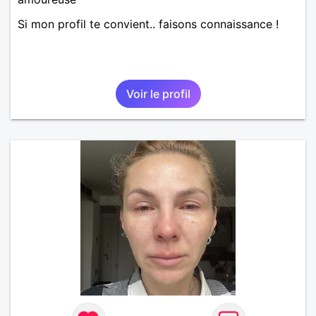
Si mon profil te convient.. faisons connaissance !
Voir le profil