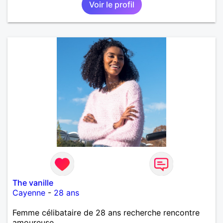
Voir le profil
la fidélité.
The vanille
Cayenne
-
28 ans
Femme célibataire de 28 ans recherche rencontre
amoureuse