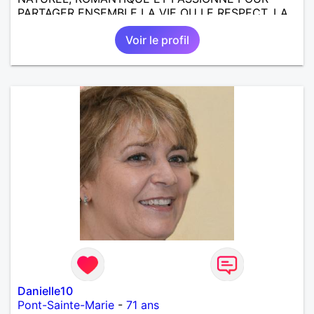
PARTAGER ENSEMBLE LA VIE OU LE RESPECT, LA
CONFIANCE, LA COMPLICITE ET L'AMOUR !!!!
Voir le profil
Danielle10
Pont-Sainte-Marie
-
71 ans