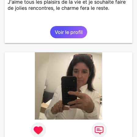
J'aime tous les plaisirs de la vie et je souhaite faire
de jolies rencontres, le charme fera le reste.
Voir le profil