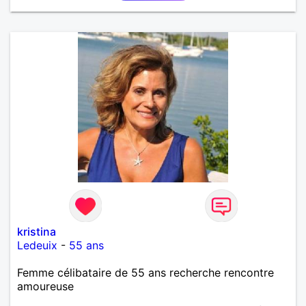
une vague d’amour et de bonheur à partager en
toute simplicité. Ma recherche est basé sur mon
secteur géographique du puy de dôme. Photos
récentes. Géraldine.
kristina
Ledeuix
-
55 ans
Femme célibataire de 55 ans recherche rencontre
amoureuse