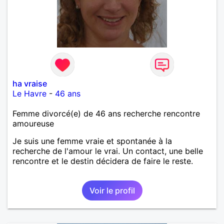
ha vraise
Le Havre
-
46 ans
Femme divorcé(e) de 46 ans recherche rencontre
amoureuse
Je suis une femme vraie et spontanée à la
recherche de l'amour le vrai. Un contact, une belle
rencontre et le destin décidera de faire le reste.
Voir le profil